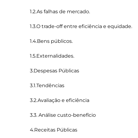
1.2.As falhas de mercado.

1.3.O trade-off entre eficiência e equidade.

1.4.Bens públicos.

1.5.Externalidades.

3.Despesas Públicas

3.1.Tendências

3.2.Avaliação e eficiência

3.3. Análise custo-benefício

4.Receitas Públicas
