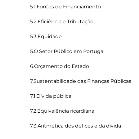
5.1.Fontes de Financiamento

5.2.Eficiência e Tributação

5.3.Equidade

5.O Setor Público em Portugal

6.Orçamento do Estado

7.Sustentabilidade das Finanças Públicas

7.1.Dívida pública

7.2.Equivalência ricardiana

7.3.Aritmética dos défices e da dívida
