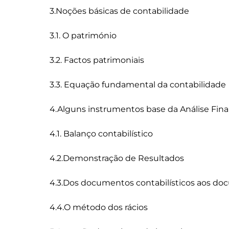
3.Noções básicas de contabilidade

3.1. O património

3.2. Factos patrimoniais

3.3. Equação fundamental da contabilidade

4.Alguns instrumentos base da Análise Finan
4.1. Balanço contabilístico

4.2.Demonstração de Resultados

4.3.Dos documentos contabilísticos aos docu
4.4.O método dos rácios
