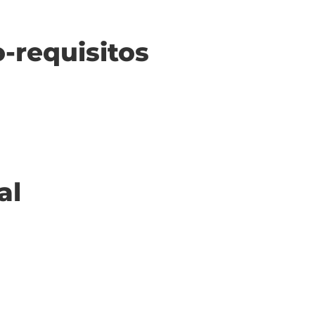
o-requisitos
al