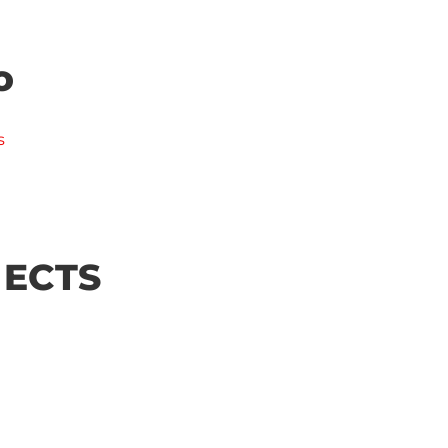
o
s
| ECTS