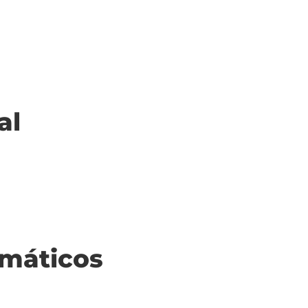
al
máticos