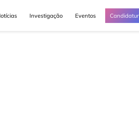
otícias
Investigação
Eventos
Candidatu