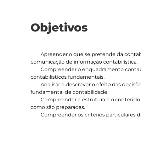
Objetivos
	Apreender o que se pretende da contabilidade financeira e qual a forma de 
comunicação de informação contabilística.

	Compreender o enquadramento contabilístico nacional e internacional e conceitos 
contabilísticos fundamentais.

	Analisar e descrever o efeito das decisões e transações de negócio na equação 
fundamental de contabilidade.

	Compreender a estrutura e o conteúdo das demonstrações financeiras e a forma 
como são preparadas.

	Compreender os critérios particulares de aplicação de normas contabilísticas
