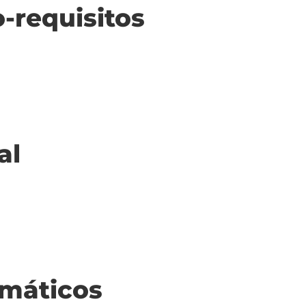
o-requisitos
al
máticos