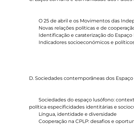
	O 25 de abril e os Movimentos das Independências

	Novas relações políticas e de cooperação

	Identificação e caraterização do Espaço Lusófono

	Indicadores socioeconómicos e políticos dos Países da CPLP

D. Sociedades contemporâneas dos Espaço 
	Sociedades do espaço lusófono: contextualização socioeconómica, geoestratégica e 
política especificidades identitárias e sociocu
	Língua, identidade e diversidade

	Cooperação na CPLP: desafios e oportunidades
