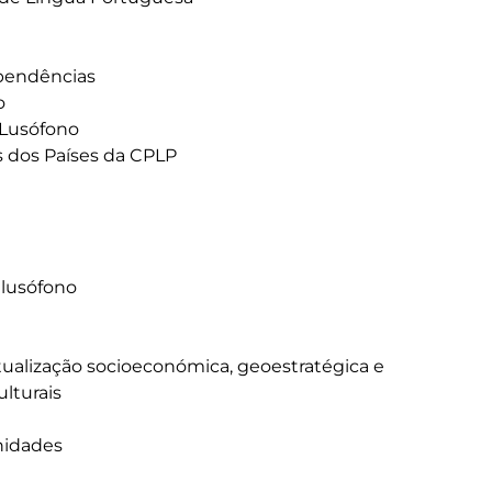
lusófono

lturais
