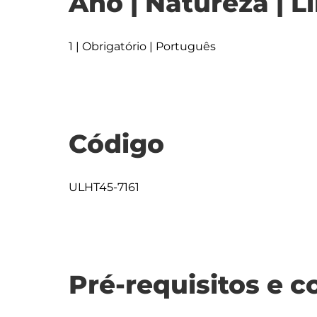
Ano | Natureza | L
1 | Obrigatório | Português
Código
ULHT45-7161
Pré-requisitos e c