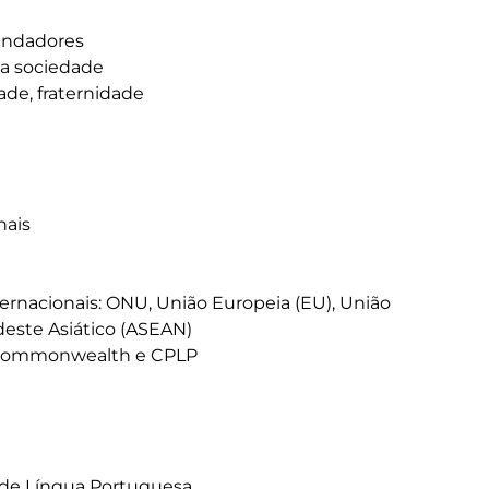
ais

este Asiático (ASEAN)

de Língua Portuguesa
