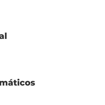
al
máticos