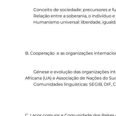
	Conceito de sociedade: precursores e fundadores

	Relação entre a soberania, o indivíduo e a sociedade

	Humanismo universal: liberdade, igualdade, fraternidade

B. Cooperação  e as organizações internacion
	Génese e evolução das organizações internacionais: ONU, União Europeia (EU), União 
Africana (UA) e Associação de Nações do Sud
	Comunidades linguísticas: SEGIB, OIF, Commonwealth e CPLP

C. Laços comuns e Comunidade dos Países 