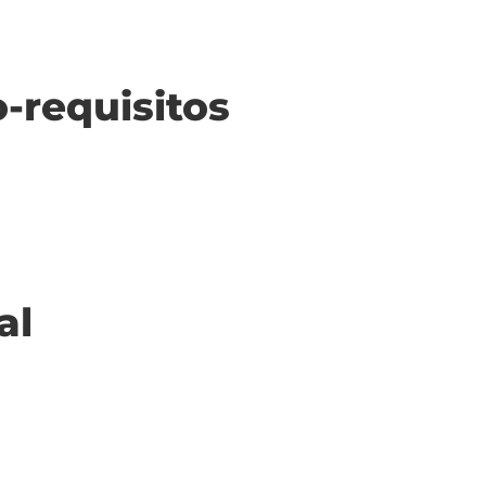
o-requisitos
al