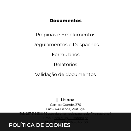
Documentos
Propinas e Emolumentos
Regulamentos e Despachos
Formulários
Relatórios
Validação de documentos
Lisboa
Campo Grande, 376
1749-024 Lisboa, Portugal
Tel.:
217 515 500
(Custo da chamada para rede fixa nacional)
Email:
info.cul@ulusofona.pt
WhatsApp:
+351 963 640 100
POLÍTICA DE COOKIES