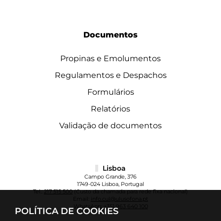
Documentos
Propinas e Emolumentos
Regulamentos e Despachos
Formulários
Relatórios
Validação de documentos
Lisboa
Campo Grande, 376
1749-024 Lisboa, Portugal
Tel.:
217 515 500
(Custo da chamada para rede fixa nacional)
Email:
info.cul@ulusofona.pt
WhatsApp:
+351 963 640 100
POLÍTICA DE COOKIES