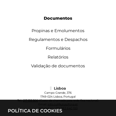
Documentos
Propinas e Emolumentos
Regulamentos e Despachos
Formulários
Relatórios
Validação de documentos
Lisboa
Campo Grande, 376
1749-024 Lisboa, Portugal
Tel.:
217 515 500
(Custo da chamada para rede fixa nacional)
Email:
info.cul@ulusofona.pt
WhatsApp:
+351 963 640 100
POLÍTICA DE COOKIES