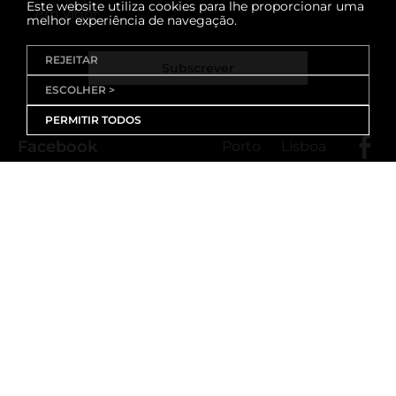
Este website utiliza cookies para lhe proporcionar uma
em vigor
melhor experiência de navegação.
REJEITAR
Subscrever
ESCOLHER >
PERMITIR TODOS
Facebook
Porto
Lisboa
X (Twitter)
Porto
Lisboa
Threads
Porto
Lisboa
Youtube
Instagram
Porto
Lisboa