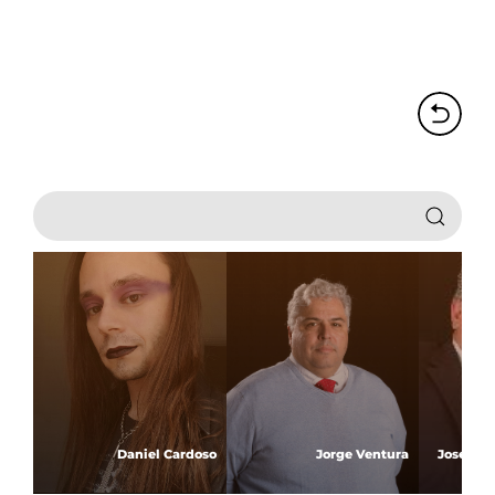
Daniel Cardoso
Jorge Ventura
José Ant