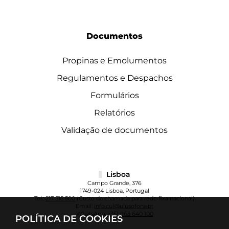
Documentos
Propinas e Emolumentos
Regulamentos e Despachos
Formulários
Relatórios
Validação de documentos
Lisboa
Campo Grande, 376
1749-024 Lisboa, Portugal
Tel.:
217 515 500
(Custo da chamada para rede fixa nacional)
Email:
info.cul@ulusofona.pt
WhatsApp:
+351 963 640 100
POLÍTICA DE COOKIES