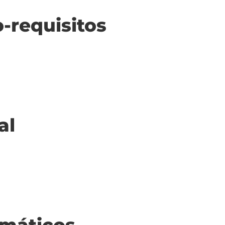
o-requisitos
al