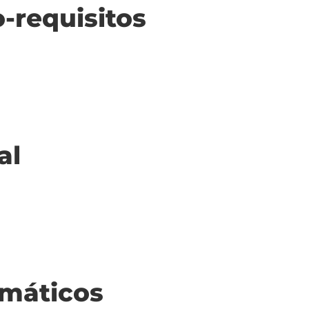
o-requisitos
al
máticos