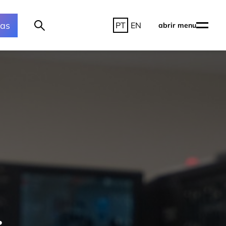
ras
PT
EN
abrir menu