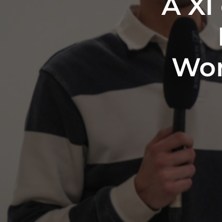
A XI
Wor