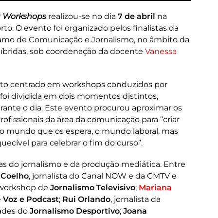
 Workshops
realizou-se no dia
7 de abril
na
to. O evento foi organizado pelos finalistas da
ramo de Comunicação e Jornalismo, no âmbito da
Híbridas, sob coordenação da docente
Vanessa
mato centrado em workshops conduzidos por
 foi dividida em dois momentos distintos,
ante o dia. Este evento procurou aproximar os
rofissionais da área da comunicação para “criar
o mundo que os espera, o mundo laboral, mas
ecível para celebrar o fim do curso”.
s do jornalismo e da produção mediática. Entre
 Coelho
, jornalista do Canal NOW e da CMTV e
o workshop de
Jornalismo Televisivo
;
Mariana
e
Voz e Podcast
;
Rui Orlando
, jornalista da
dades do
Jornalismo Desportivo
;
Joana