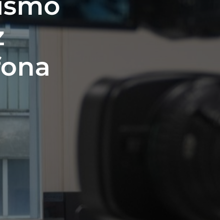
lismo
z
fona