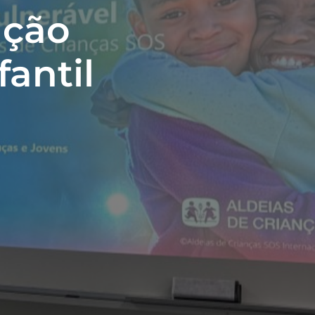
nção
fantil