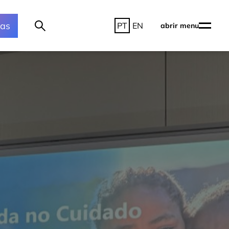
ras
PT
EN
abrir menu