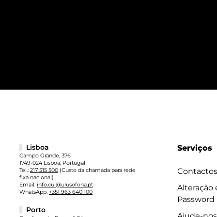
Lisboa
Serviços
Campo Grande, 376
1749-024 Lisboa, Portugal
Tel.:
217 515 500
(Custo da chamada para rede
Contacto
fixa nacional)
Email:
info.cul@ulusofona.pt
Alteração
WhatsApp:
+351 963 640 100
Password
Porto
Ajude-nos