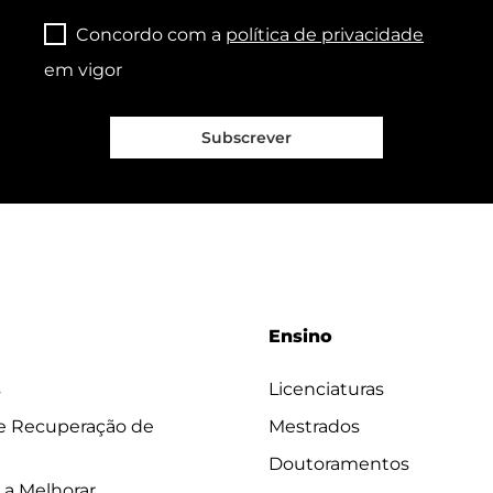
Concordo com a
política de privacidade
em vigor
Subscrever
Ensino
s
Licenciaturas
 e Recuperação de
Mestrados
Doutoramentos
 a Melhorar