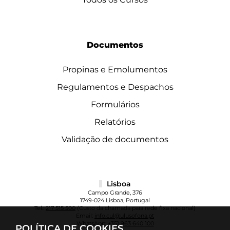
Documentos
Propinas e Emolumentos
Regulamentos e Despachos
Formulários
Relatórios
Validação de documentos
Lisboa
Campo Grande, 376
1749-024 Lisboa, Portugal
Tel.:
217 515 500
(Custo da chamada para rede fixa nacional)
Email:
info.cul@ulusofona.pt
WhatsApp:
+351 963 640 100
POLÍTICA DE COOKIES