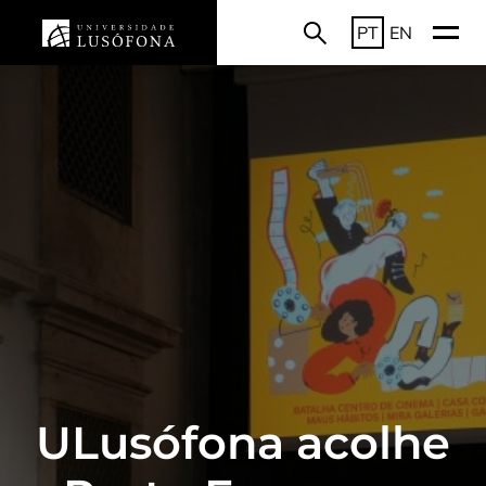
PT
EN
ULusófona acolhe