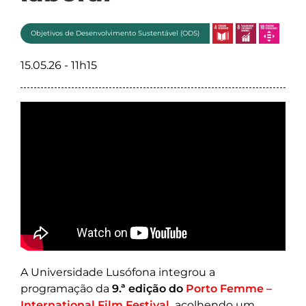
Objetivos de Desenvolvimento Sustentável (ODS)
15.05.26 - 11h15
A Universidade Lusófona integrou a
programação da
9.ª edição do
Porto Femme –
International Film Festival
,
acolhendo um