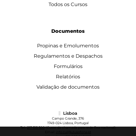
Todos os Cursos
Documentos
Propinas e Emolumentos
Regulamentos e Despachos
Formulários
Relatórios
Validação de documentos
Lisboa
Campo Grande, 376
1749-024 Lisboa, Portugal
Tel.:
217 515 500
(Custo da chamada para rede fixa nacional)
Email:
info.cul@ulusofona.pt