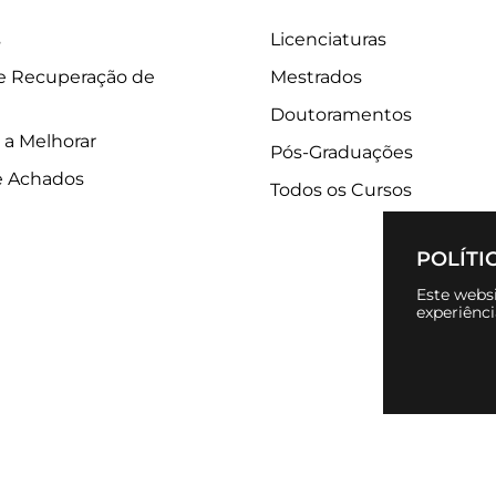
s
Licenciaturas
 e Recuperação de
Mestrados
Doutoramentos
 a Melhorar
Pós-Graduações
e Achados
Todos os Cursos
POLÍTI
Este websi
experiênc