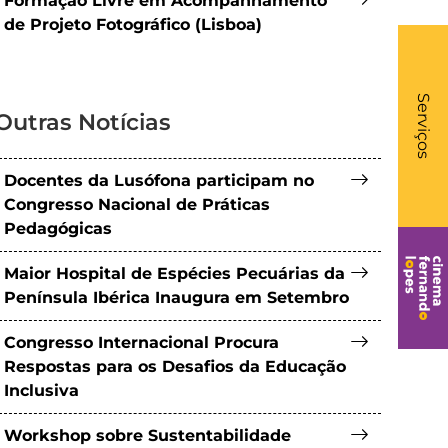
Formação Livre em Acompanhamento
de Projeto Fotográfico (Lisboa)
What
- Li
Serviços
Outras Notícias
Docentes da Lusófona participam no
Congresso Nacional de Práticas
Pedagógicas
Maior Hospital de Espécies Pecuárias da
Península Ibérica Inaugura em Setembro
Congresso Internacional Procura
Respostas para os Desafios da Educação
Inclusiva
Workshop sobre Sustentabilidade