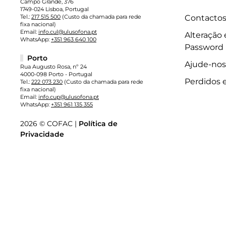
Campo Grande, 376
1749-024 Lisboa, Portugal
Tel.:
217 515 500
(Custo da chamada para rede
Contacto
fixa nacional)
Email:
info.cul@ulusofona.pt
Alteração
WhatsApp:
+351 963 640 100
Password
Porto
Ajude-nos
Rua Augusto Rosa, nº 24
4000-098 Porto - Portugal
Perdidos 
Tel.:
222 073 230
(Custo da chamada para rede
fixa nacional)
Email:
info.cup@ulusofona.pt
WhatsApp:
+351 961 135 355
2026 © COFAC |
Política de
Privacidade