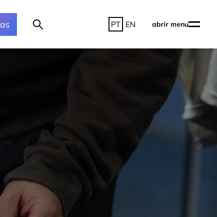
ras
PT
EN
abrir menu