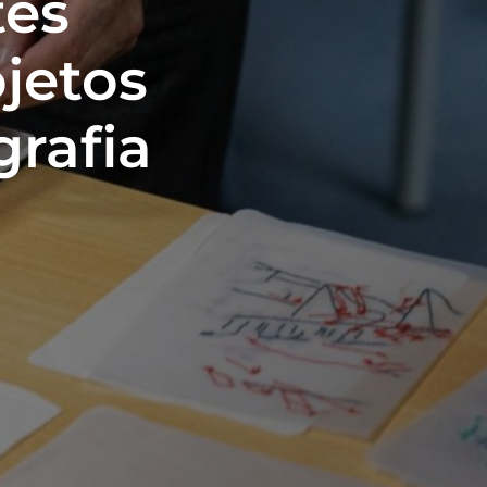
tes
jetos
rafia