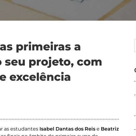
 as primeiras a
o seu projeto, com
e excelência
tar as estudantes
Isabel Dantas dos Reis
e
Beatriz