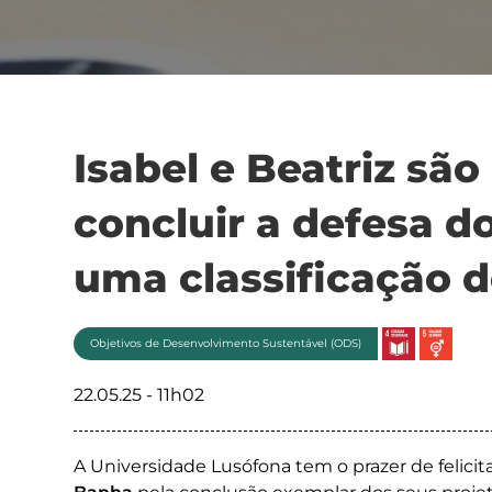
Isabel e Beatriz são
concluir a defesa d
uma classificação d
Objetivos de Desenvolvimento Sustentável (ODS)
22.05.25 - 11h02
A Universidade Lusófona tem o prazer de felici