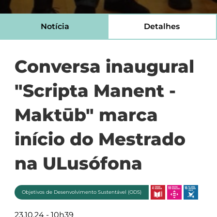
Notícia
Detalhes
Conversa inaugural
"Scripta Manent -
Maktūb" marca
início do Mestrado
na ULusófona
Objetivos de Desenvolvimento Sustentável (ODS)
23.10.24 - 10h39