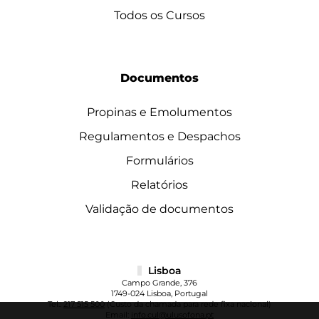
Todos os Cursos
Documentos
Propinas e Emolumentos
Regulamentos e Despachos
Formulários
Relatórios
Validação de documentos
Lisboa
Campo Grande, 376
1749-024 Lisboa, Portugal
Tel.:
217 515 500
(Custo da chamada para rede fixa nacional)
Email:
info.cul@ulusofona.pt