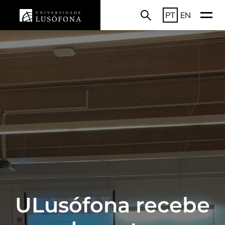
PT
EN
ULusófona recebe