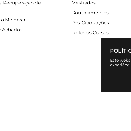
 e Recuperação de
Mestrados
Doutoramentos
 a Melhorar
Pós-Graduações
e Achados
Todos os Cursos
POLÍTI
Este websi
experiênc