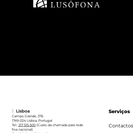
Lisboa
Serviços
Campo Grande, 376
1749-024 Lisboa, Portugal
Tel.:
217 515 500
(Custo da chamada para rede
Contacto
fixa nacional)