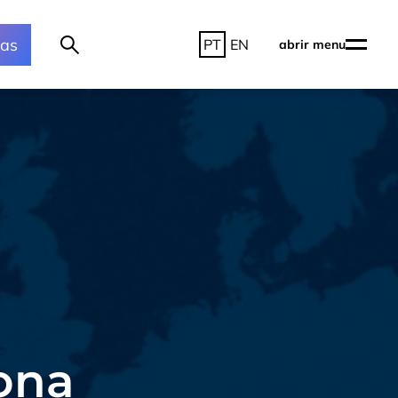
ras
PT
EN
abrir menu
ona