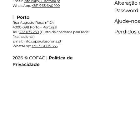
Email:
info.cul@ulusofona.pt
Alteração
WhatsApp:
+351 963 640 100
Password
Porto
Ajude-nos
Rua Augusto Rosa, nº 24
4000-098 Porto - Portugal
Perdidos 
Tel.:
222 073 230
(Custo da chamada para rede
fixa nacional)
Email:
info.cup@ulusofona.pt
WhatsApp:
+351 961 135 355
2026 © COFAC |
Política de
Privacidade