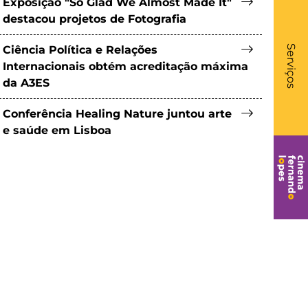
Exposição "So Glad We Almost Made It"
destacou projetos de Fotografia
What
- Li
Ciência Política e Relações
Serviços
Internacionais obtém acreditação máxima
da A3ES
Conferência Healing Nature juntou arte
e saúde em Lisboa