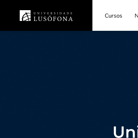
Cursos
N
Un