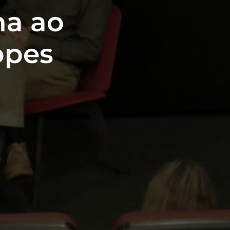
na ao
opes