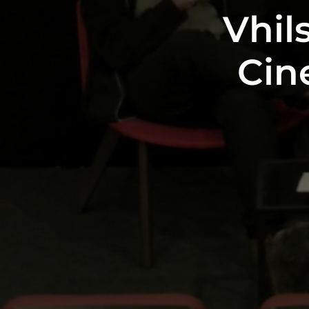
Vhil
Cin