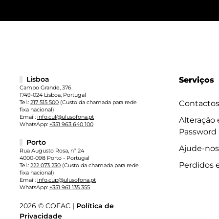
Lisboa
Serviços
Campo Grande, 376
1749-024 Lisboa, Portugal
Tel.:
217 515 500
(Custo da chamada para rede
Contacto
fixa nacional)
Email:
info.cul@ulusofona.pt
Alteração
WhatsApp:
+351 963 640 100
Password
Porto
Ajude-nos
Rua Augusto Rosa, nº 24
4000-098 Porto - Portugal
Perdidos 
Tel.:
222 073 230
(Custo da chamada para rede
fixa nacional)
Email:
info.cup@ulusofona.pt
WhatsApp:
+351 961 135 355
2026 © COFAC |
Política de
Privacidade