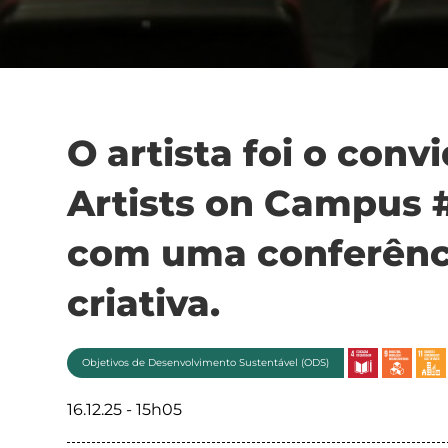
O artista foi o conv
Artists on Campus 
com uma conferênci
criativa.
Objetivos de Desenvolvimento Sustentável (ODS)
16.12.25 - 15h05