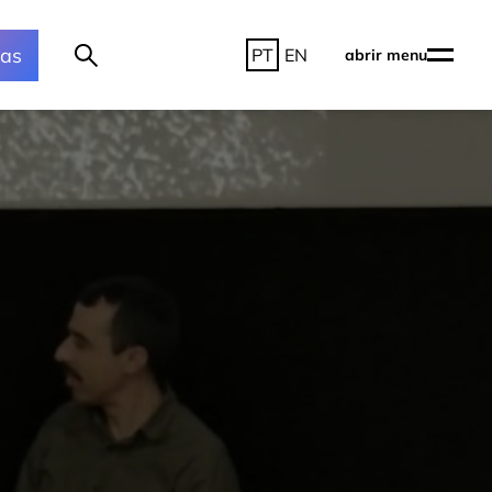
ras
PT
EN
abrir menu