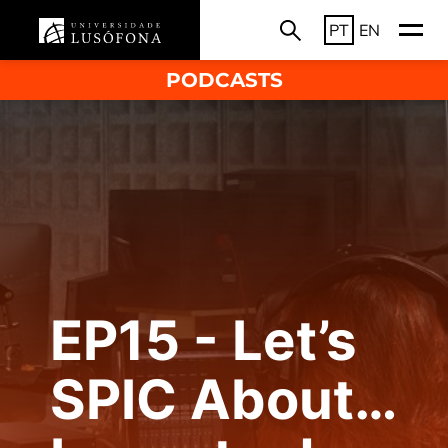
PT
EN
PODCASTS
EP15 - Let’s
SPIC About…