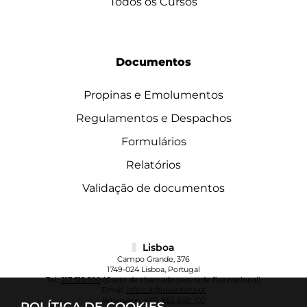
Todos os Cursos
Documentos
Propinas e Emolumentos
Regulamentos e Despachos
Formulários
Relatórios
Validação de documentos
Lisboa
Campo Grande, 376
1749-024 Lisboa, Portugal
Tel.:
217 515 500
(Custo da chamada para rede fixa nacional)
Email:
info.cul@ulusofona.pt
WhatsApp:
+351 963 640 100