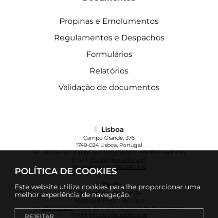
Propinas e Emolumentos
Regulamentos e Despachos
Formulários
Relatórios
Validação de documentos
Lisboa
Campo Grande, 376
1749-024 Lisboa, Portugal
Tel.:
217 515 500
(Custo da chamada para rede fixa nacional)
Email:
info.cul@ulusofona.pt
WhatsApp:
+351 963 640 100
POLÍTICA DE COOKIES
Porto
Este website utiliza cookies para lhe proporcionar uma
Rua Augusto Rosa, nº 24
melhor experiência de navegação.
4000-098 Porto - Portugal
Tel.:
222 073 230
(Custo da chamada para rede fixa nacional)
Email:
info.cup@ulusofona.pt
REJEITAR