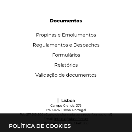
Documentos
Propinas e Emolumentos
Regulamentos e Despachos
Formulários
Relatórios
Validação de documentos
Lisboa
Campo Grande, 376
1749-024 Lisboa, Portugal
Tel.:
217 515 500
(Custo da chamada para rede fixa nacional)
Email:
info.cul@ulusofona.pt
WhatsApp:
+351 963 640 100
POLÍTICA DE COOKIES