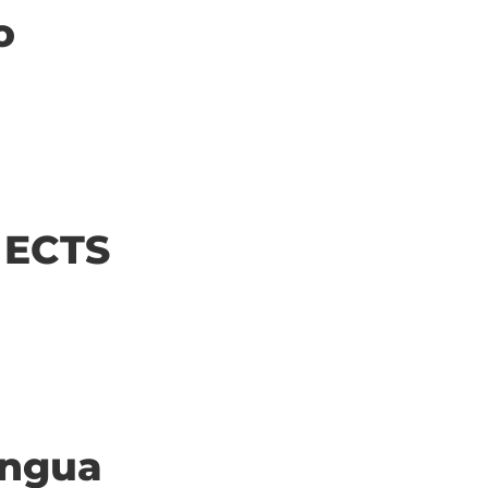
o
| ECTS
ingua