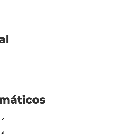
al
máticos
il

l
