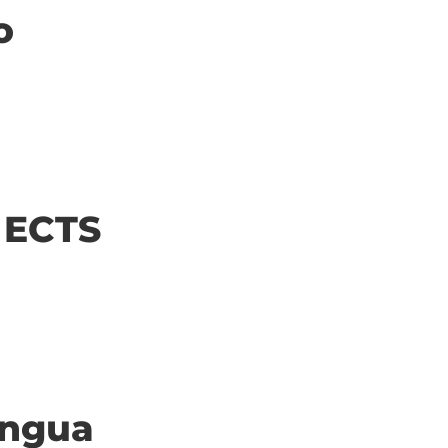
o
| ECTS
ingua