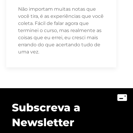
Não importam muitas notas que
você tira, é as experiências que você
coleta. Fácil de falar agora que
terminei o curso, mas realmente as
coisas que eu errei, eu cresci mais
errando do que acertando tudo de
uma vez.
Subscreva a
Newsletter