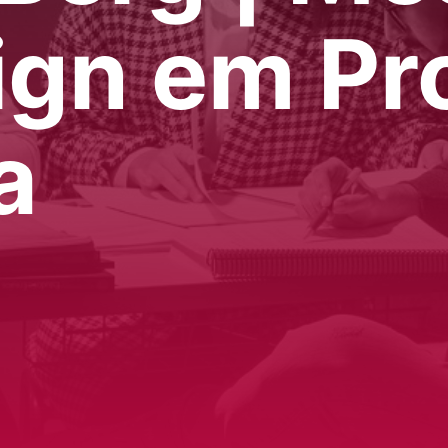
ign em Pr
a