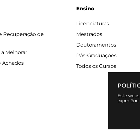
Ensino
s
Licenciaturas
 e Recuperação de
Mestrados
Doutoramentos
 a Melhorar
Pós-Graduações
e Achados
Todos os Cursos
POLÍTI
Este websi
experiênc