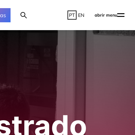
ras
PT
EN
abrir menu
estrado