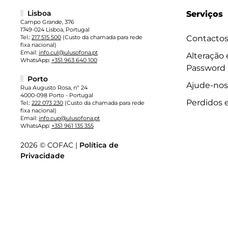
Lisboa
Serviços
Campo Grande, 376
1749-024 Lisboa, Portugal
Tel.:
217 515 500
(Custo da chamada para rede
Contacto
fixa nacional)
Email:
info.cul@ulusofona.pt
Alteração
WhatsApp:
+351 963 640 100
Password
Porto
Ajude-nos
Rua Augusto Rosa, nº 24
4000-098 Porto - Portugal
Perdidos 
Tel.:
222 073 230
(Custo da chamada para rede
fixa nacional)
Email:
info.cup@ulusofona.pt
WhatsApp:
+351 961 135 355
2026 © COFAC |
Política de
Privacidade