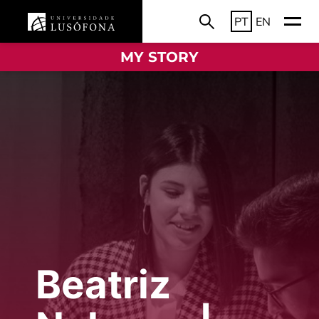
PT
EN
MY STORY
Beatriz