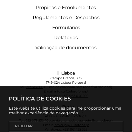
Propinas e Emolumentos
Regulamentos e Despachos
Formulários
Relatórios
Validação de documentos
Lisboa
Campo Grande, 376
1749-024 Lisboa, Portugal
Tel.:
217 515 500
(Custo da chamada para rede fixa nacional)
Email:
info.cul@ulusofona.pt
WhatsApp:
+351 963 640 100
POLÍTICA DE COOKIES
Porto
Este website utiliza cookies para lhe proporcionar uma
Rua Augusto Rosa, nº 24
melhor experiência de navegação.
4000-098 Porto - Portugal
Tel.:
222 073 230
(Custo da chamada para rede fixa nacional)
Email:
info.cup@ulusofona.pt
REJEITAR
WhatsApp:
+351 961 135 355