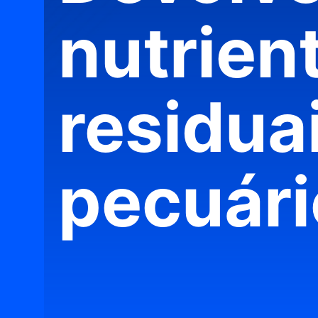
nutrien
residua
pecuári