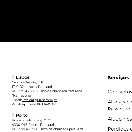
Lisboa
Serviços
Campo Grande, 376
1749-024 Lisboa, Portugal
Tel.:
217 515 500
(Custo da chamada para rede
Contacto
fixa nacional)
Email:
info.cul@ulusofona.pt
Alteração
WhatsApp:
+351 963 640 100
Password
Porto
Ajude-nos
Rua Augusto Rosa, nº 24
4000-098 Porto - Portugal
Perdidos 
Tel.:
222 073 230
(Custo da chamada para rede