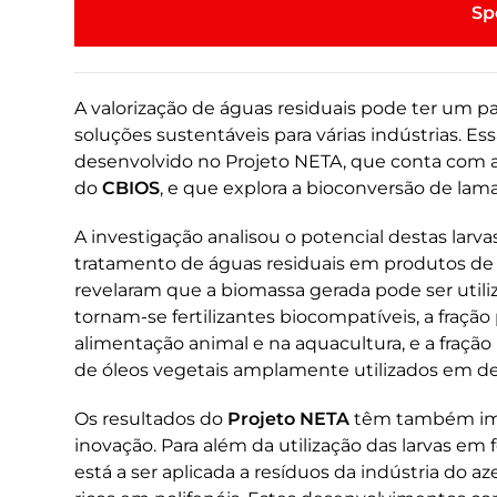
CONVERSAS SOBRE...
Sp
A valorização de águas residuais pode ter um
soluções sustentáveis para várias indústrias. Es
desenvolvido no Projeto NETA, que conta com a
do
CBIOS
, e que explora a bioconversão de lam
A investigação analisou o potencial destas larv
tratamento de águas residuais em produtos de 
revelaram que a biomassa gerada pode ser utili
tornam-se fertilizantes biocompatíveis, a fração
alimentação animal e na aquacultura, e a fração 
de óleos vegetais amplamente utilizados em d
Os resultados do
Projeto NETA
têm também impu
inovação. Para além da utilização das larvas em 
está a ser aplicada a resíduos da indústria do az