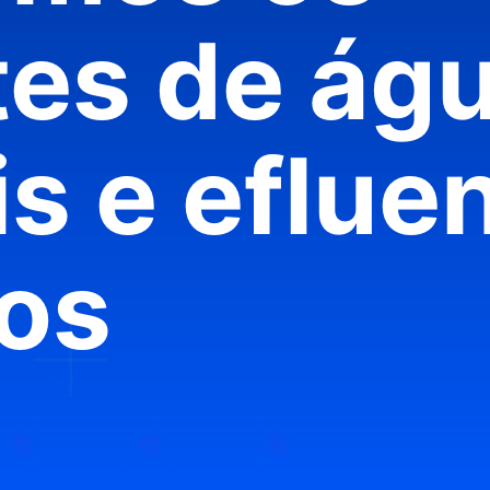
tes de ág
is e eflue
os