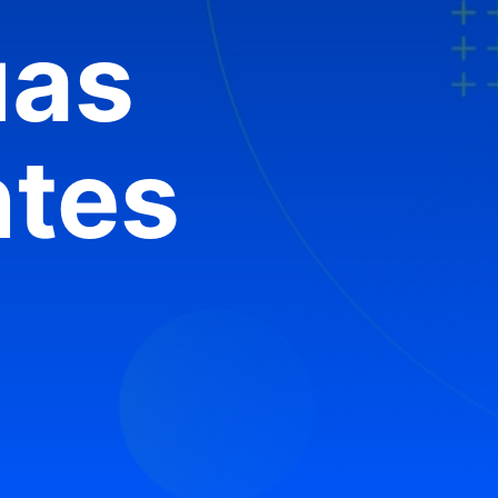
uas
ntes