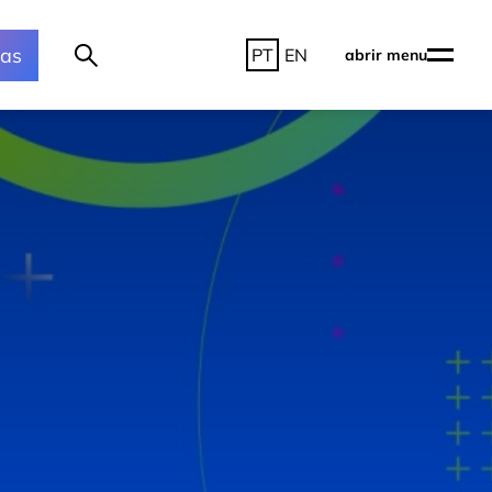
ras
PT
EN
abrir menu