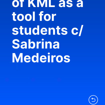
of KML as a
tool for
students c/
Sabrina
Medeiros