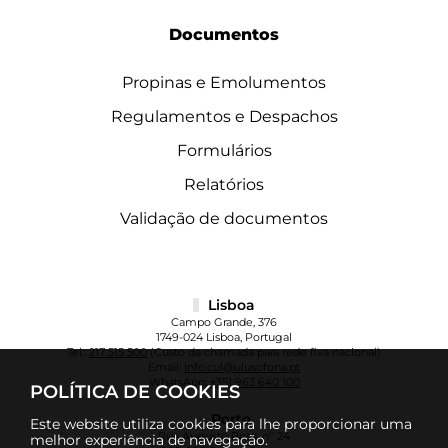
Documentos
Propinas e Emolumentos
Regulamentos e Despachos
Formulários
Relatórios
Validação de documentos
Lisboa
Campo Grande, 376
1749-024 Lisboa, Portugal
Tel.:
217 515 500
(Custo da chamada para rede fixa nacional)
Email:
info.cul@ulusofona.pt
WhatsApp:
+351 963 640 100
POLÍTICA DE COOKIES
Porto
Este website utiliza cookies para lhe proporcionar uma
Rua Augusto Rosa, nº 24
melhor experiência de navegação.