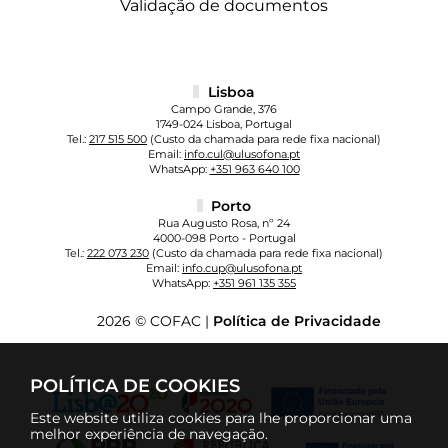
Validação de documentos
Lisboa
Campo Grande, 376
1749-024 Lisboa, Portugal
Tel.:
217 515 500
(Custo da chamada para rede fixa nacional)
Email:
info.cul@ulusofona.pt
WhatsApp:
+351 963 640 100
Porto
Rua Augusto Rosa, nº 24
4000-098 Porto - Portugal
Tel.:
222 073 230
(Custo da chamada para rede fixa nacional)
Email:
info.cup@ulusofona.pt
WhatsApp:
+351 961 135 355
2026 © COFAC |
Política de Privacidade
POLÍTICA DE COOKIES
Este website utiliza cookies para lhe proporcionar uma
melhor experiência de navegação.