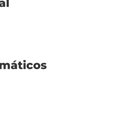
al
máticos