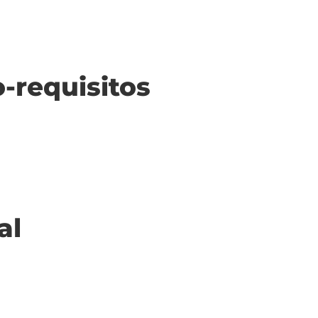
o-requisitos
al