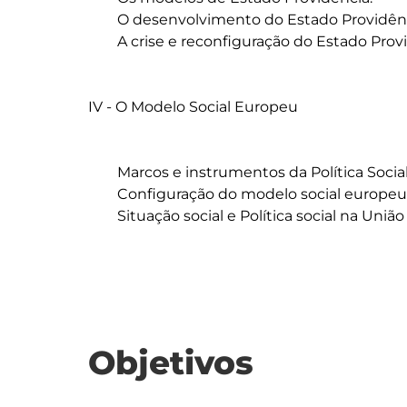
	O desenvolvimento do Estado Providência em Portugal

	A crise e reconfiguração do Estado Providência: o futuro do Estado Social

IV - O Modelo Social Europeu

	Marcos e instrumentos da Política Social na União Europeia

	Configuração do modelo social europeu - os direitos sociais na Europa

	Situação social e Política social na União Europeia

Objetivos