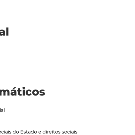
al
máticos
al
