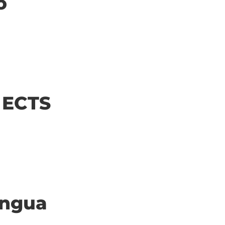
o
| ECTS
ingua