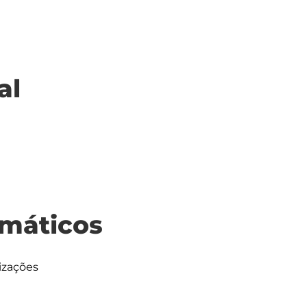
al
máticos
izações
