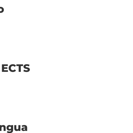
o
| ECTS
ingua