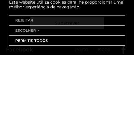
Este website utiliza cookies para lhe proporcionar uma
em vigor
melhor experiência de navegação.
REJEITAR
Subscrever
ESCOLHER >
PERMITIR TODOS
Facebook
Porto
Lisboa
X (Twitter)
Porto
Lisboa
Threads
Porto
Lisboa
Youtube
Instagram
Porto
Lisboa