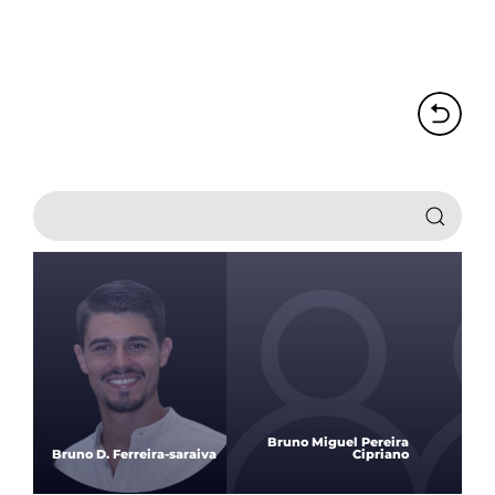
Bruno Miguel Pereira
Bruno D. Ferreira-saraiva
Cipriano
Car