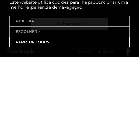
Este website utiliza cookies para lhe proporcionar uma
em vigor
melhor experiência de navegação.
REJEITAR
Subscrever
ESCOLHER >
PERMITIR TODOS
Facebook
Porto
Lisboa
X (Twitter)
Porto
Lisboa
Threads
Porto
Lisboa
Youtube
Instagram
Porto
Lisboa