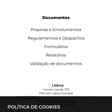
Documentos
Propinas e Emolumentos
Regulamentos e Despachos
Formulários
Relatórios
Validação de documentos
Lisboa
Campo Grande, 376
1749-024 Lisboa, Portugal
Tel.:
217 515 500
(Custo da chamada para rede fixa nacional)
Email:
info.cul@ulusofona.pt
WhatsApp:
+351 963 640 100
POLÍTICA DE COOKIES