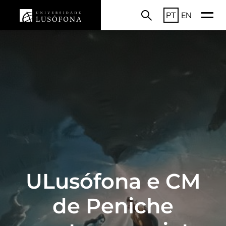
PT
EN
ULusófona e CM
de Peniche