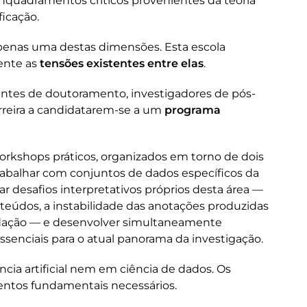
nquadramentos críticos provenientes da teoria
ficação.
penas uma destas dimensões. Esta escola
ente as
tensões existentes entre elas
.
ntes de doutoramento, investigadores de pós-
rreira a candidatarem-se a um
programa
orkshops práticos, organizados em torno de dois
rabalhar com conjuntos de dados específicos da
 desafios interpretativos próprios desta área —
teúdos, a instabilidade das anotações produzidas
ndação — e desenvolver simultaneamente
ssenciais para o atual panorama da investigação.
ncia artificial nem em ciência de dados. Os
entos fundamentais necessários.