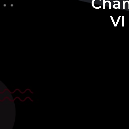
Cham
VI