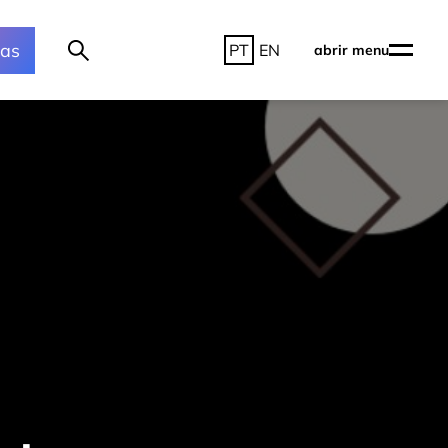
ras
PT
EN
abrir menu