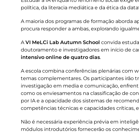
Estudar a IA enquanto fenómeno social exige e
política, da literacia mediática e da ética da data
A maioria dos programas de formação aborda a
procura responder a ambas, explorando igualm
A
VI MeLCi Lab Autumn School
convida estuda
doutoramento e investigadores em início de ca
intensivo online de quatro dias
.
A escola combina conferências plenárias com w
temas complementares. Os participantes irão t
investigação em media e comunicação, enfrentar
como os enviesamentos na classificação de con
por IA e a opacidade dos sistemas de recome
competências técnicas e capacidades críticas, e
Não é necessária experiência prévia em inteligê
módulos introdutórios fornecerão os conhecim