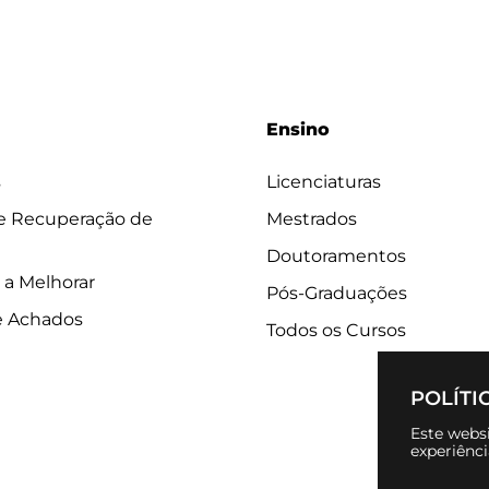
Ensino
s
Licenciaturas
 e Recuperação de
Mestrados
Doutoramentos
 a Melhorar
Pós-Graduações
e Achados
Todos os Cursos
POLÍTI
Este websi
experiênc