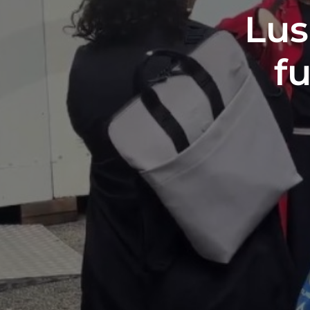
Lus
f