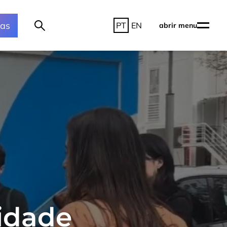
ras
PT
EN
abrir menu
sidade