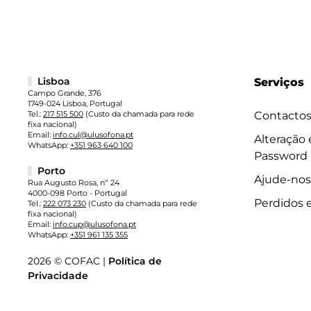
Lisboa
Serviços
Campo Grande, 376
1749-024 Lisboa, Portugal
Tel.:
217 515 500
(Custo da chamada para rede
Contacto
fixa nacional)
Email:
info.cul@ulusofona.pt
Alteração
WhatsApp:
+351 963 640 100
Password
Porto
Ajude-nos
Rua Augusto Rosa, nº 24
4000-098 Porto - Portugal
Perdidos 
Tel.:
222 073 230
(Custo da chamada para rede
fixa nacional)
Email:
info.cup@ulusofona.pt
WhatsApp:
+351 961 135 355
2026 © COFAC |
Política de
Privacidade