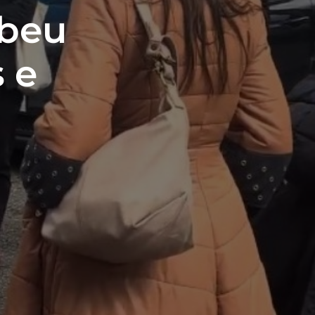
ebeu
 e