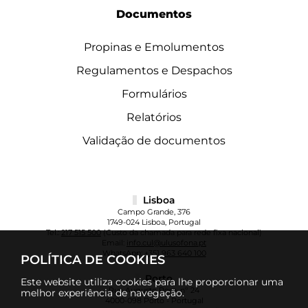
Documentos
Propinas e Emolumentos
Regulamentos e Despachos
Formulários
Relatórios
Validação de documentos
Lisboa
Campo Grande, 376
1749-024 Lisboa, Portugal
Tel.:
217 515 500
(Custo da chamada para rede fixa nacional)
Email:
info.cul@ulusofona.pt
WhatsApp:
+351 963 640 100
POLÍTICA DE COOKIES
Porto
Este website utiliza cookies para lhe proporcionar uma
Rua Augusto Rosa, nº 24
melhor experiência de navegação.
4000-098 Porto - Portugal