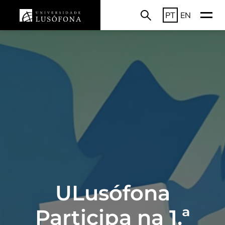
PT
EN
ULusófona
Participa na 1.ª