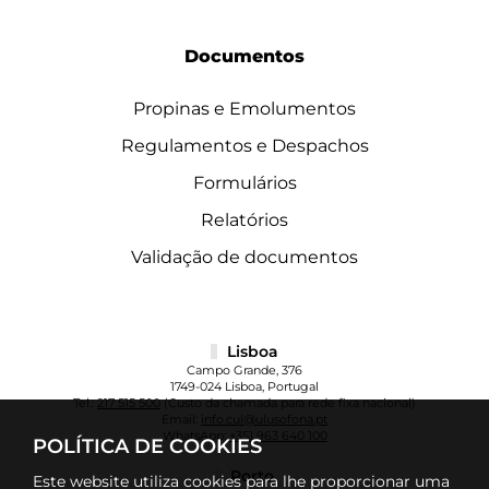
Documentos
Propinas e Emolumentos
Regulamentos e Despachos
Formulários
Relatórios
Validação de documentos
Lisboa
Campo Grande, 376
1749-024 Lisboa, Portugal
Tel.:
217 515 500
(Custo da chamada para rede fixa nacional)
Email:
info.cul@ulusofona.pt
WhatsApp:
+351 963 640 100
POLÍTICA DE COOKIES
Porto
Este website utiliza cookies para lhe proporcionar uma