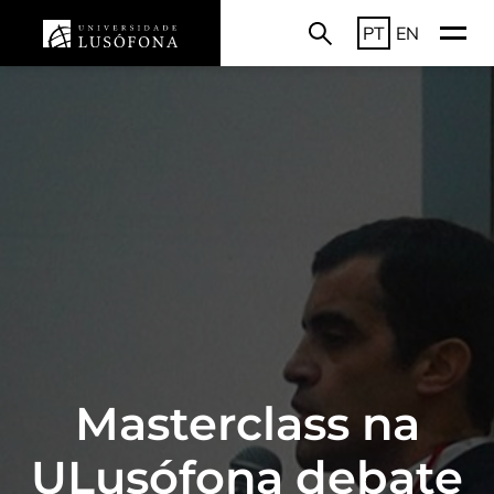
PT
EN
Masterclass na
ULusófona debate