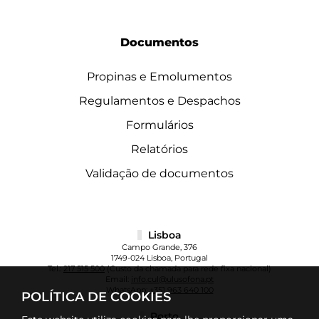
Documentos
Propinas e Emolumentos
Regulamentos e Despachos
Formulários
Relatórios
Validação de documentos
Lisboa
Campo Grande, 376
1749-024 Lisboa, Portugal
Tel.:
217 515 500
(Custo da chamada para rede fixa nacional)
Email:
info.cul@ulusofona.pt
WhatsApp:
+351 963 640 100
POLÍTICA DE COOKIES
Porto